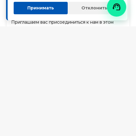
необходимые для умных городов следующего

Принимать
Отклонить
поколения.
Приглашаем вас присоединиться к нам в этом
путешествии. Откройте для себя будущее!
Высокоэффективные системы хранения
энергии
И позвольте нам помочь вам создать
устойчивую, интеллектуальную энергетическую
экосистему.
Ключевые слова
Экологичные решения для хранения энергии
,
Высокоэффективные системы хранения энергии
,
Коммерческие и промышленные системы
хранения энергии
,
Аккумуляторные системы
хранения энергии промышленного масштаба
,
Технология жидкостного охлаждения для
хранения энергии
,
Интеллектуальные решения
для хранения энергии
,
Аккумуляторные системы