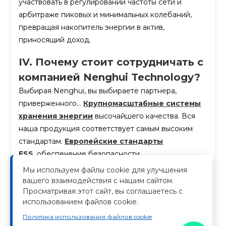
участвовать в регулировании частоты сети и
арбитраже пиковых и минимальных колебаний,
превращая накопитель энергии в актив,
приносящий доход.
IV. Почему стоит сотрудничать с
компанией Nenghui Technology?
Выбирая Nenghui, вы выбираете партнера,
приверженного...
Крупномасштабные системы
хранения энергии
высочайшего качества. Вся
наша продукция соответствует самым высоким
стандартам.
Европейские стандарты
ESS
,
обеспечение безопасности,
соответствующей требованиям CE, и бесшовной
Мы используем файлы cookie для улучшения
интеграции в электросети.
Решения по
вашего взаимодействия с нашим сайтом.
Просматривая этот сайт, вы соглашаетесь с
обеспечению стабильности сети
От
использованием файлов cookie.
низкоуглеродной вычислительной
инфраструктуры мы предоставляем инструменты,
Политика использования файлов cookie