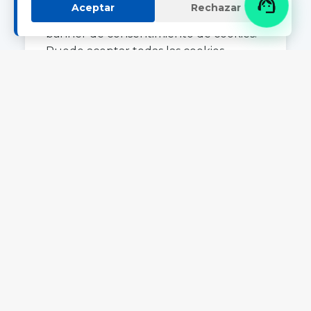

Aceptar
Rechazar
sitio web por primera vez, aparecerá un
banner de consentimiento de cookies.
Puede aceptar todas las cookies,
rechazar las innecesarias o personalizar
sus preferencias de cookies a través del
banner. Puede revisar su configuración
de consentimiento en cualquier
momento accediendo a la sección
"Configuración de cookies" en la parte
inferior del sitio web.
IV. Periodo de
conservación de las
cookies