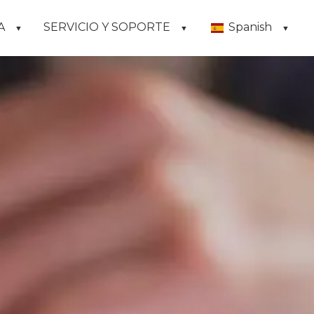
A
SERVICIO Y SOPORTE
Spanish
▼
▼
▼