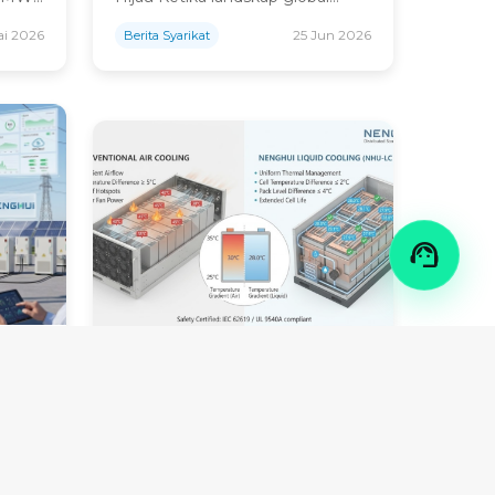
Grid
ui
beralih ke arah masa depan sifar
ai 2026
25 Jun 2026
Berita Syarikat
ng
bersih, keperibadian untuk
uta
 Co.,
pertumbuhan perindustrian yang
i
mampan tidak pernah sepenting
smi
ini. Sebagai perusahaan tenaga
g
yang disenaraikan di China,
asa
Nenghui Technology secara
konsisten berdiri di barisan
hadapan peralihan tenaga global
ojek
ini. Dengan 17 tahun

juta
pengalaman industri yang
 tahun
mendalam, kami telah
berkembang […]
ikasi
Fokus
Teknikal/Keselamatan
:
Kecemerlangan Kejuruteraan:
du
Seni Bina BESS Sejuk Cecair
enaga
Termaju Memenuhi Piawaian
un 2026
12 Jun 2026
Berita Industri
Antarabangsa Dalam