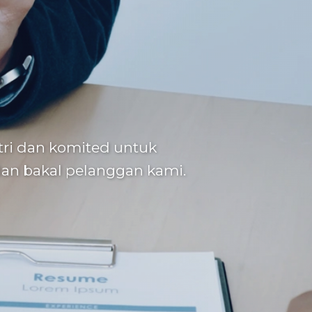
ri dan komited untuk
an bakal pelanggan kami.