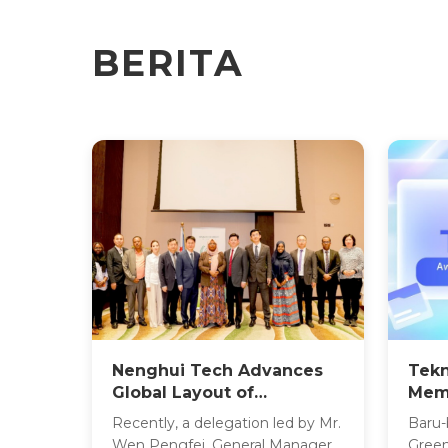
BERITA
Nenghui Tech Advances
Tekn
Global Layout of
Memp
Computing-Energy
Sist
Recently, a delegation led by Mr.
Baru-
Synergy Business,
Wen Pengfei, General Manager
Green