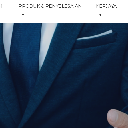
MI
PRODUK & PENYELESAIAN
KERJAYA
▼
▼