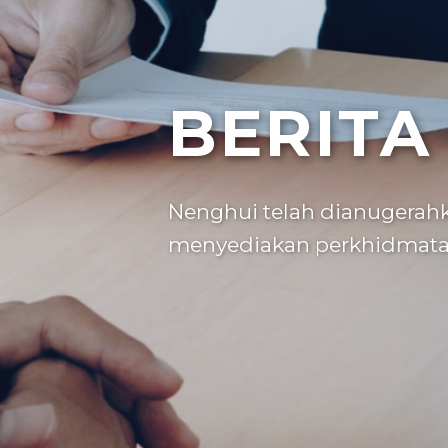
BERITA
Nenghui telah dianugerah
menyediakan perkhidmatan