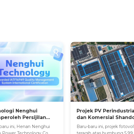
ologi Nenghui
Projek PV Perindustri
eroleh Persijilan
dan Komersial Shand
em Kualiti IATF16949
Haichuang Industry &
baru ini, Henan Nenghui
Baru-baru ini, projek fotovol
Trade Secara Rasmin
 Power Technology Co.,
teragih atas bumbung 5.9