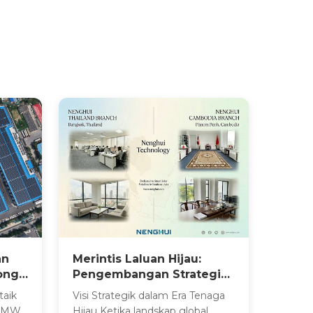
an
Merintis Laluan Hijau:
ong
Pengembangan Strategik
Nenghui Technology ke
taik
Visi Strategik dalam Era Tenaga
ya
Asia Tenggara
9 MW
Hijau Ketika landskap global