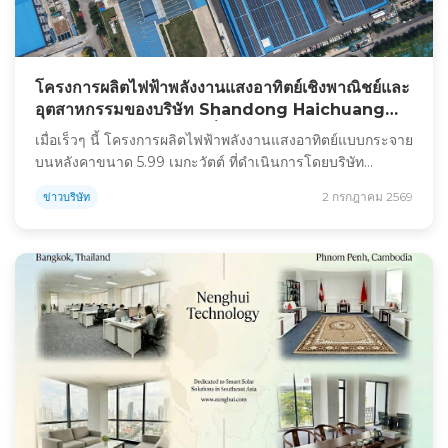
โครงการผลิตไฟฟ้าพลังงานแสงอาทิตย์เชิงพาณิชย์และ
อุตสาหกรรมของบริษัท Shandong Haichuang
Industry & Trade ได้เชื่อมต่อกับระบบสายส่งไฟฟ้า
เมื่อเร็วๆ นี้ โครงการผลิตไฟฟ้าพลังงานแสงอาทิตย์แบบกระจาย
อย่างเป็นทางการแล้ว โดยมีกำลังการผลิตไฟฟ้าต่อปี
บนหลังคาขนาด 5.99 เมกะวัตต์ ที่ดำเนินการโดยบริษัท
ประมาณ 7 ล้านกิโลวัตต์ชั่วโมง
Nenghui Technology สำหรับบริษัท Shandong
2 กรกฎาคม 2569
ข่าวบริษัท
Haichuang Industry & Trade Co., Ltd. ได้เชื่อมต่อกับระบบ
ส่งไฟฟ้าสำเร็จแล้ว และเข้าสู่ขั้นตอนการดำเนินงานอย่างเป็น
ทางการ ซึ่งมีลักษณะเด่นคือการผลิตไฟฟ้าที่เสถียรและผล
ตอบแทนทางเศรษฐกิจในระยะยาว การคำนวณแสดงให้เห็นว่า
โครงการนี้สามารถผลิตกระแสไฟฟ้าได้ประมาณ 7 ล้านกิโล
วัตต์ชั่วโมงต่อปีหลังจากเริ่มดำเนินการ ซึ่งจะช่วยลด […]