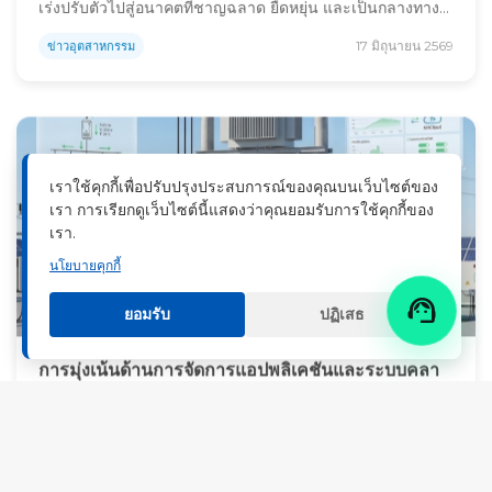
เร่งปรับตัวไปสู่อนาคตที่ชาญฉลาด ยืดหยุ่น และเป็นกลางทาง
คาร์บอน บริษัท Shanghai Nenghui Technology ก็พร้อมที่
17 มิถุนายน 2569
ข่าวอุตสาหกรรม
จะก้าวขึ้นมาเป็นศูนย์กลาง เหลือเวลาอีกเพียงหกวันก่อนที่งาน
Intersolar Europe 2026 จะเปิดประตูต้อนรับผู้คน ความคาด
หวังกำลังเพิ่มสูงขึ้นสำหรับงานที่สัญญาว่าจะเป็นการรวมตัว
ครั้งสำคัญที่สุดของพลังงานหมุนเวียน […]
เราใช้คุกกี้เพื่อปรับปรุงประสบการณ์ของคุณบนเว็บไซต์ของ
เรา การเรียกดูเว็บไซต์นี้แสดงว่าคุณยอมรับการใช้คุกกี้ของ
เรา.
นโยบายคุกกี้

ยอมรับ
ปฏิเสธ
การมุ่งเน้นด้านการจัดการแอปพลิเคชันและระบบคลา
วด์
ปลดล็อกประสิทธิภาพ: ระบบจัดเก็บพลังงานแบตเตอรี่ (BESS)
ที่ผสานรวมกับคลาวด์จะพลิกโฉมการดำเนินงานด้านพลังงาน
และผลตอบแทนจากการลงทุนได้อย่างไร การแปลงเป็นดิจิทัล
12 มิถุนายน 2569
ข่าวอุตสาหกรรม
คือสะพานเชื่อมระหว่างประสิทธิภาพของฮาร์ดแวร์และผล