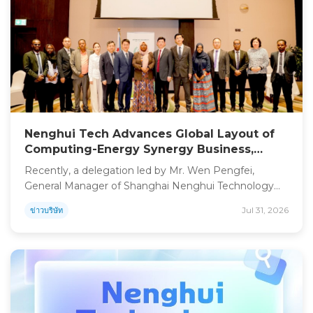
Nenghui Tech Advances Global Layout of
Computing-Energy Synergy Business,
Exchanges on Computing Power “Energy
Recently, a delegation led by Mr. Wen Pengfei,
Island” Project with Djibouti Government
General Manager of Shanghai Nenghui Technology
Co., Ltd. (Stock Abbreviation: Nenghui Tech, Stock
Jul 31, 2026
ข่าวบริษัท
Code: 301046), together with strategic partners, paid
an official visit to the Government of Djibouti. All
parties conducted in-depth discussions on the
construction of a computing center-supported
“Energy Island” project in Djibouti. The project […]