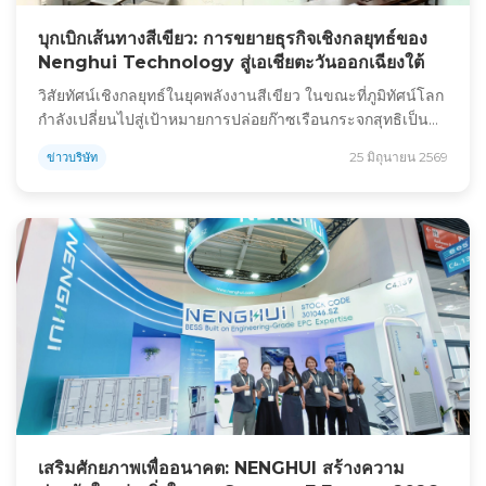
บุกเบิกเส้นทางสีเขียว: การขยายธุรกิจเชิงกลยุทธ์ของ
Nenghui Technology สู่เอเชียตะวันออกเฉียงใต้
วิสัยทัศน์เชิงกลยุทธ์ในยุคพลังงานสีเขียว ในขณะที่ภูมิทัศน์โลก
กำลังเปลี่ยนไปสู่เป้าหมายการปล่อยก๊าซเรือนกระจกสุทธิเป็น
ศูนย์ ความจำเป็นในการเติบโตทางอุตสาหกรรมอย่างยั่งยืนจึงมี
25 มิถุนายน 2569
ข่าวบริษัท
ความสำคัญอย่างยิ่ง ในฐานะบริษัทพลังงานที่จดทะเบียนใน
ตลาดหลักทรัพย์จีน บริษัท Nenghui Technology ยืนหยัดอยู่
แถวหน้าของการเปลี่ยนผ่านด้านพลังงานระดับโลกนี้มาโดย
ตลอด ด้วยประสบการณ์ในอุตสาหกรรมที่ยาวนานถึง 17 ปี เรา
ได้ขยาย […]
เสริมศักยภาพเพื่ออนาคต: NENGHUI สร้างความ