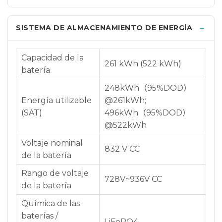
SISTEMA DE ALMACENAMIENTO DE ENERGÍA
Capacidad de la
261 kWh (522 kWh)
batería
248kWh（95%DOD）
Energía utilizable
@261kWh;
(SAT)
496kWh（95%DOD）
@522kWh
Voltaje nominal
832 V CC
de la batería
Rango de voltaje
728V~936V CC
de la batería
Química de las
baterías /
LiFePO4