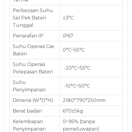
Perbezaan Suhu
Sel Pek Bateri
≤3°C
Tunggal
Penarafan IP
IP67
Suhu Operasi Cas
0°C~55°C
Bateri
Suhu Operasi
-20°C~55°C
Pelepasan Bateri
Suhu
-10°C~50°C
Penyimpanan
Dimensi (W*D*H)
2180*790*250mm
Berat badan
670±5kg
Kelembapan
0~95% (tanpa
Penyimpanan
pemeluwapan)