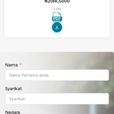
N20HC5000
3 MB
Nama
Syarikat
Negara