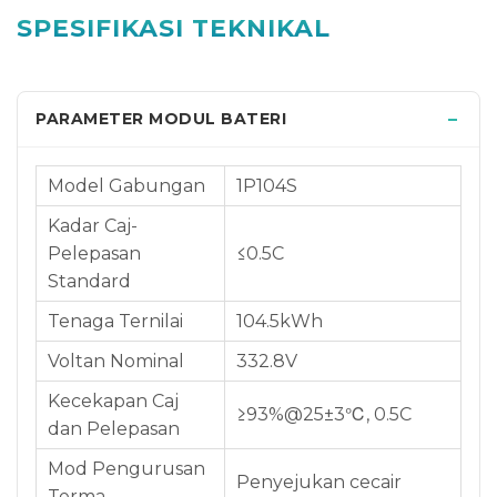
SPESIFIKASI TEKNIKAL
PARAMETER MODUL BATERI
Model Gabungan
1P104S
Kadar Caj-
Pelepasan
≤0.5C
Standard
Tenaga Ternilai
104.5kWh
Voltan Nominal
332.8V
Kecekapan Caj
≥93%@25±3℃, 0.5C
dan Pelepasan
Mod Pengurusan
Penyejukan cecair
Terma