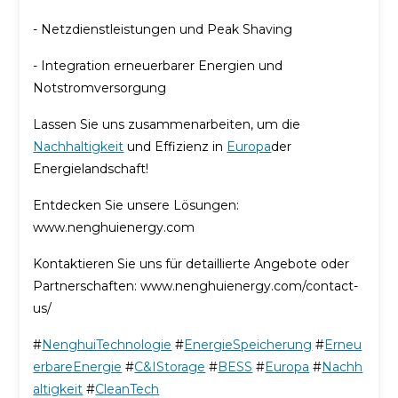
- Netzdienstleistungen und Peak Shaving
- Integration erneuerbarer Energien und
Notstromversorgung
Lassen Sie uns zusammenarbeiten, um die
Nachhaltigkeit
und Effizienz in
Europa
der
Energielandschaft!
Entdecken Sie unsere Lösungen:
www.nenghuienergy.com
Kontaktieren Sie uns für detaillierte Angebote oder
Partnerschaften: www.nenghuienergy.com/contact-
us/
#
Nenghui
Technologie
#
EnergieSpeicherung
#
Erneu
erbareEnergie
#
C&IStorage
#
BESS
#
Europa
#
Nachh
altigkeit
#
CleanTech