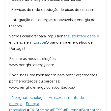
- Serviços de rede e redução de picos de consumo
- Integração das energias renováveis e energia de
reserva
Vamos colaborar para impulsionar
sustentabilidade
e
eficiência em
Europa
O panorama energético de
Portugal!
Explore as nossas soluções:
www.nenghuienergy.com
Envie-nos uma mensagem para obter orçamentos
pormenorizados ou parcerias:
www.nenghuienergy.com/contact-us/
#
Nenghui
Tecnologia
#
Armazenamento de
energia
#
Energia
renovável
#
C&IStorage
#
BESS
#
Europa
#
Sustentabil