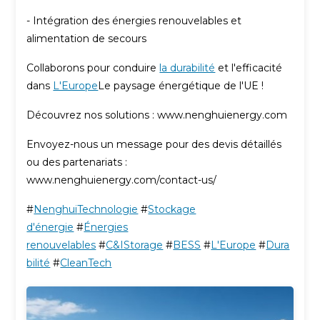
- Intégration des énergies renouvelables et
alimentation de secours
Collaborons pour conduire
la durabilité
et l'efficacité
dans
L'Europe
Le paysage énergétique de l'UE !
Découvrez nos solutions : www.nenghuienergy.com
Envoyez-nous un message pour des devis détaillés
ou des partenariats :
www.nenghuienergy.com/contact-us/
#
Nenghui
Technologie
#
Stockage
d'énergie
#
Énergies
renouvelables
#
C&IStorage
#
BESS
#
L'Europe
#
Dura
bilité
#
CleanTech