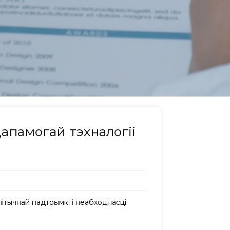
апамогай тэхналогіі
літычнай падтрымкі і неабходнасці