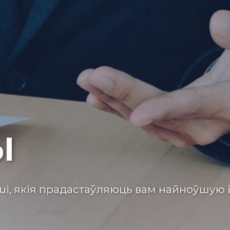
Ы
hui, якія прадастаўляюць вам найноўшую 