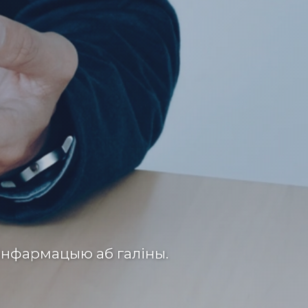
інфармацыю аб галіны.