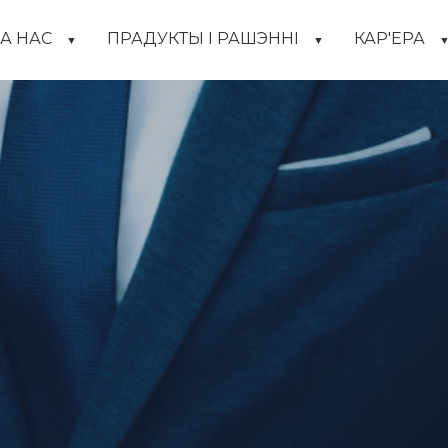
А НАС
ПРАДУКТЫ І РАШЭННІ
КАР'ЕРА
▼
▼