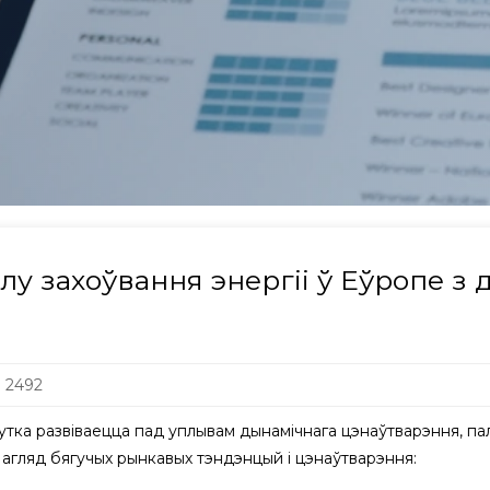
 захоўвання энергіі ў Еўропе з д
: 2492
хутка развіваецца пад уплывам дынамічнага цэнаўтварэння, па
кі агляд бягучых рынкавых тэндэнцый і цэнаўтварэння: