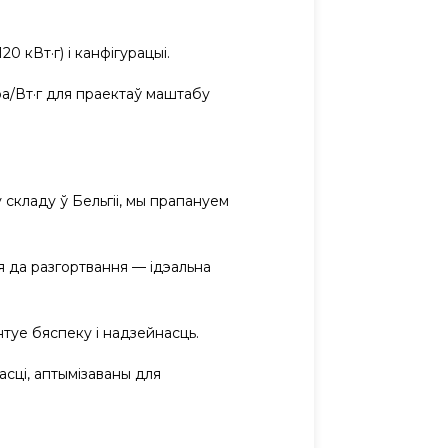
20 кВт·г) і канфігурацыі.
ўра/Вт·г для праектаў маштабу
 складу ў Бельгіі, мы прапануем
я да разгортвання — ідэальна
антуе бяспеку і надзейнасць.
сці, аптымізаваны для