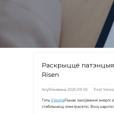
Раскрыццё патэнцыялу
Risen
Апублікавана
2025-09-05
Post Views
Гэты
Еўропа
Рынак захоўвання энергіі 
стабільнасці электрасеткі. Вось карот