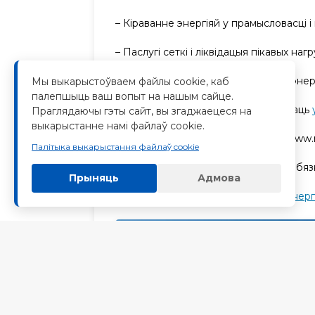
– Кіраванне энергіяй у прамысловасці 
– Паслугі сеткі і ліквідацыя пікавых на
– Інтэграцыя аднаўляльных крыніц энер
Мы выкарыстоўваем файлы cookie, каб
палепшыць ваш вопыт на нашым сайце.
Давайце супрацоўнічаць, каб кіраваць
Праглядаючы гэты сайт, вы згаджаецеся на
выкарыстанне намі файлаў cookie.
Азнаёмцеся з нашымі рашэннямі: www
Палітыка выкарыстання файлаў cookie
Напішыце нам, каб атрымаць падрабяз
Прыняць
Адмова
#
Нэнхуэй
Тэхналогіі
#
Захоўванне энергі