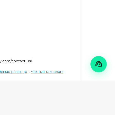
!
.com/contact-us/

йлівае развіццё
#
Чыстыя тэхналогіі