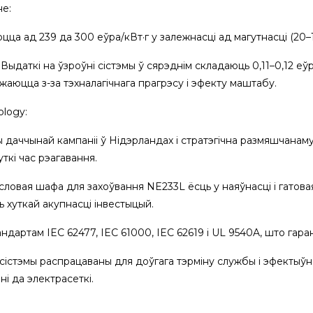
нне:
юцца ад 239 да 300 еўра/кВт·г у залежнасці ад магутнасці (20–1
: Выдаткі на ўзроўні сістэмы ў сярэднім складаюць 0,11–0,12 е
жаюцца з-за тэхналагічнага прагрэсу і эфекту маштабу.
ology:
даччынай кампаніі ў Нідэрландах і стратэгічна размяшчанаму
уткі час рэагавання.
ловая шафа для захоўвання NE233L ёсць у наяўнасці і гатова
ь хуткай акупнасці інвестыцый.
дартам IEC 62477, IEC 61000, IEC 62619 і UL 9540A, што гар
стэмы распрацаваны для доўгага тэрміну службы і эфектыўна
ні да электрасеткі.