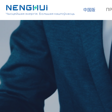
ПР
中国版
Чысцейшая энергія. Большая каштоўнасць.