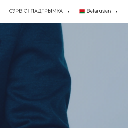
СЭРВІС І ПАДТРЫМКА
Belarusian
▼
▼
▼