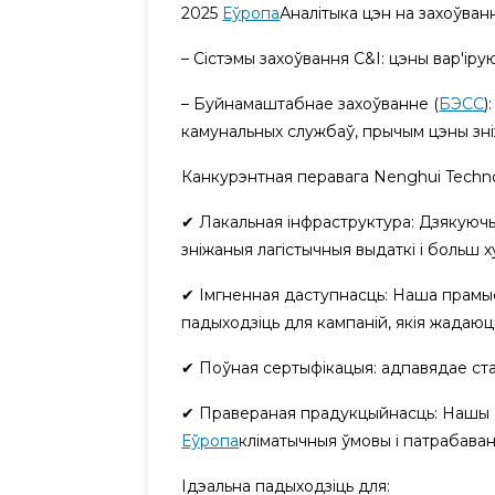
2025
Еўропа
Аналітыка цэн на захоўва
– Сістэмы захоўвання C&I: цэны вар'іру
– Буйнамаштабнае захоўванне (
БЭСС
)
камунальных службаў, прычым цэны зні
Канкурэнтная перавага Nenghui Techn
✔ Лакальная інфраструктура: Дзякуючы 
зніжаныя лагістычныя выдаткі і больш х
✔ Імгненная даступнасць: Наша прамыс
падыходзіць для кампаній, якія жадаюц
✔ Поўная сертыфікацыя: адпавядае стан
✔ Правераная прадукцыйнасць: Нашы сі
Еўропа
кліматычныя ўмовы і патрабаван
Ідэальна падыходзіць для: