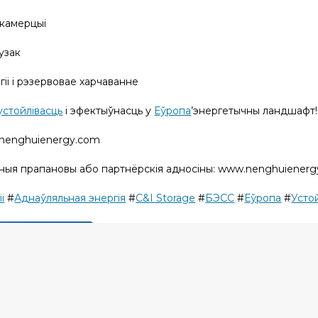
і камерцыі
грузак
гіі і рэзервовае харчаванне
устойлівасць
і эфектыўнасць у
Еўропа
’энергетычны ландшафт
.nenghuienergy.com
ныя прапановы або партнёрскія адносіны: www.nenghuienergy
і
#
Аднаўляльная энергія
#
C&I Storage
#
БЭСС
#
Еўропа
#
Усто