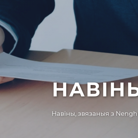
НАВІН
Навіны, звязаныя з Neng